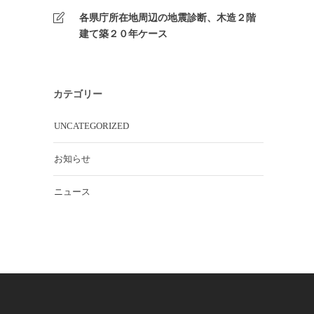
活
各県庁所在地周辺の地震診断、木造２階
お
建て築２０年ケース
産
術
バ
カテゴリー
ま
産
UNCATEGORIZED
お
険
お知らせ
険
当
ニュース
間
リ
事
不
ー