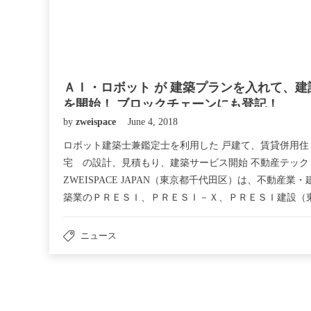
ＡＩ・ロボット が 建築プランを入れて、建
を開始！ ブロックチェーンにも登記！
by
zweispace
June 4, 2018
ロボット建築士兼鑑定士を利用した 戸建て、賃貸併用住
宅 の設計、見積もり、建築サービス開始 不動産テック
ZWEISPACE JAPAN（東京都千代田区）は、不動産業・
築業のＰＲＥＳＩ、ＰＲＥＳＩ－Ｘ、ＰＲＥＳＩ建設（
京都港区）と、ロボット建築士兼鑑定士『オートカル
ク』 を活用した、戸建て住宅、賃貸併用住宅の光速プ
ニュース
ン、光速見積もり、用地仕入れ、建設について、協業サ
ビスを開始した。 ＰＲＥSＩは、最も競争
激しいとされる、東京都２３区を中心に、既に、賃貸ア
ートを市場よりも安く提供してきており（昨年の売上規