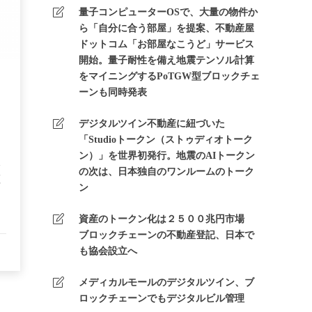
量子コンピューターOSで、大量の物件か
ら「自分に合う部屋」を提案、不動産屋
ドットコム「お部屋なこうど」サービス
開始。量子耐性を備え地震テンソル計算
をマイニングするPoTGW型ブロックチェ
ーンも同時発表
デジタルツイン不動産に紐づいた
「Studioトークン（ストゥディオトーク
ン）」を世界初発行。地震のAIトークン
東
の次は、日本独自のワンルームのトーク
証
ン
資産のトークン化は２５００兆円市場
ブロックチェーンの不動産登記、日本で
て
も協会設立へ
の
メディカルモールのデジタルツイン、ブ
ま
ロックチェーンでもデジタルビル管理
に