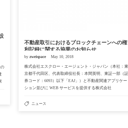
設
不動産取引におけるブロックチェーンへの権
利記録に関する協業のお知らせ
by
zweispace
May 10, 2018
株式会社エスクロー・エージェント・ジャパン（本社：
 の
京都千代田区、代表取締役社長：本間英明、東証一部（
建
券コード：6093）以下「EAJ」）と不動産関連アプリケー
東
ション並びに WEB サービスを提供する株式会社
ZWEISPACE JAPAN（本社：東京都千代田区、以下
ラ
「ZWEI」）は、金融業界を中心に最先端技術の一つとし
ー
ニュース
期待されているブロックチェーンを活用した権利記録付
が
不動産登記申請を支援するサービスの提供を開始いたし
パ
す。 不動産取引におけるブロックチェーンの活用可能性
模