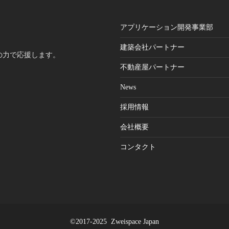
ンへの権利記録を行っており、不動産登記の公正性につ
産
て司法書士と連携し、豊富な経験と一元的で効率的なオ
理
アプリケーション開発事業部
レーション実績とシステムとを統合して提供し、業界へ
＜
安全かつスピーディーな導入を推進しております。 従来
業
建築会社パートナー
ーの力で応援します。
我が国における不動産取引決済では、資金決済の後に登
倍
不動産屋パートナー
申請をするため、法務局で登記が完了するまでに一週間
。
度のタイムラグがあり、この間は第三者対抗要件を具備
・
News
ない不安定な状態が続きます。また、登記申請における
入
採用情報
付の優先順位確保については司法書士の属人的な職責に
ッ
る傾向にあります。 昨今の不動産取引において、売買代
の
会社概要
等の送金面においては、24 時間 365 日、いつでもどこで
お
取引決済が可能な環境が整いつつあり、法務局にて登記
コンタクト
株
受付していない深夜や休日、祝祭日での取引の安全性が
設
題と考えられております。 そこで本取組では、不動産取
定
における実体法としての権利移転は資金決済と同時にブ
を
ックチェーンに権利が記録されることにより権利を保全
し、併せて手続き法としての登記受付の優先順位確保は
ＡＣ
©2017-2025 Zweispace Japan
記申請の自動化により優先権を確実なものとし、不動産
入