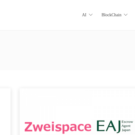
AI
BlockChain