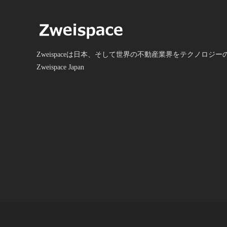
既に開始している、世界初のブロックチェーンへの不動
登記サービス、世界初のブロックチェーンでの不動産管
サービスの各サービスを利用できる。（特許取得済み） 
ロボット建築士・鑑定士 を活用した 不動産・建築事
Zweispaceは日本、そして世界の不動産業界をテクノロジ
の特徴＞ ・超速い： 現在、人間の 約３０，０００
Zweispace Japan
のスピードでのプラン入れ、見積もり、査定が可能です
・公正評価： 公正に、主観をいれずに査定できます。 ​
セカンドオピニオン： 既にアパート建設の見積もりを
手している方のあい見積もりとして利用可 ・人間のチェ
クでさらに安心： AI・ロボットが算出した結果に、プロ
人間のチェックも追加で入ります。​ ＜面談対応の開始の
知らせ＞ PRESIグループの、株式会社PRESI（開発）、
式会社ＰＲＥＳＩ－Ｘ（仲介）、株式会社ＰＲＥＳＩ建
（東京都港区西新橋1-13-1 DLXビル10階）で、実際の査
と、ご相談を受け付けを開始いたします。 全国主要都市
中心に対応していきます。＜お問い合わせ PRESI
https://presi.co.jp/​ 電話： 03-6550-9997＞ ＺＷＥＩＳＰ
Ｅは、昨年、人間の約３０，０００倍の高速でプランが